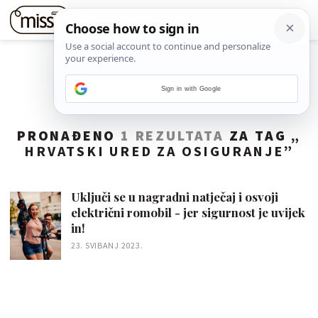
Sign in with Google
PRONAĐENO
1 REZULTATA
ZA TAG „
HRVATSKI URED ZA OSIGURANJE
”
Uključi se u nagradni natječaj i osvoji
električni romobil - jer sigurnost je uvijek
in!
23. SVIBANJ 2023.