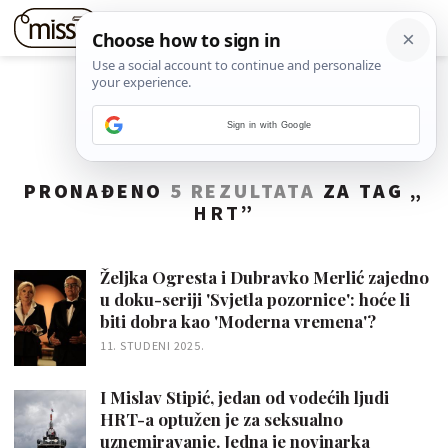
Sign in with Google
PRONAĐENO
5 REZULTATA
ZA TAG „
HRT
”
Željka Ogresta i Dubravko Merlić zajedno
u doku-seriji 'Svjetla pozornice': hoće li
biti dobra kao 'Moderna vremena'?
11. STUDENI 2025.
I Mislav Stipić, jedan od vodećih ljudi
HRT-a optužen je za seksualno
uznemiravanje. Jedna je novinarka