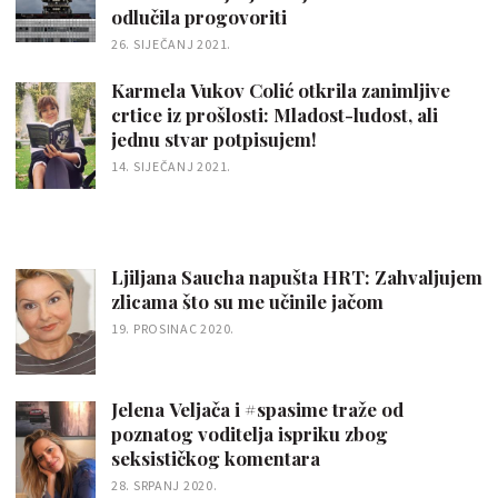
odlučila progovoriti
26. SIJEČANJ 2021.
Karmela Vukov Colić otkrila zanimljive
crtice iz prošlosti: Mladost-ludost, ali
jednu stvar potpisujem!
14. SIJEČANJ 2021.
Ljiljana Saucha napušta HRT: Zahvaljujem
zlicama što su me učinile jačom
19. PROSINAC 2020.
Jelena Veljača i #spasime traže od
poznatog voditelja ispriku zbog
seksističkog komentara
28. SRPANJ 2020.