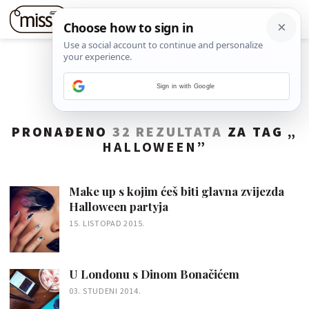
Sign in with Google
PRONAĐENO
32 REZULTATA
ZA TAG „
HALLOWEEN
”
Make up s kojim ćeš biti glavna zvijezda
Halloween partyja
15. LISTOPAD 2015.
U Londonu s Dinom Bonačićem
03. STUDENI 2014.