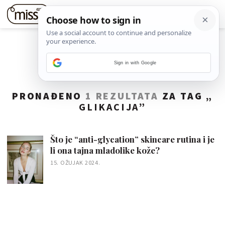
Sign in with Google
PRONAĐENO
1 REZULTATA
ZA TAG „
GLIKACIJA
”
Što je “anti-glycation” skincare rutina i je
li ona tajna mladolike kože?
15. OŽUJAK 2024.