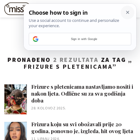
Sign in with Google
PRONAĐENO
2 REZULTATA
ZA TAG „
FRIZURE S PLETENICAMA
”
Frizure s pletenicama nastavljamo nositi i
nakon ljeta. Odlične su za sva godišnja
doba
28. KOLOVOZ 2025.
Frizura koju su svi obožavali prije 20
godina, ponovno je, izgleda, hit ovog ljeta
11. LIPANJ 2024.