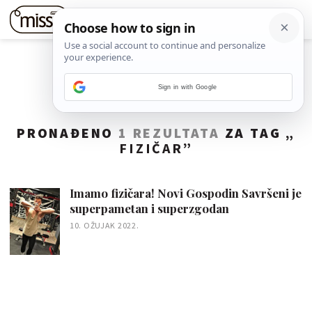
Sign in with Google
PRONAĐENO
1 REZULTATA
ZA TAG „
FIZIČAR
”
Imamo fizičara! Novi Gospodin Savršeni je
superpametan i superzgodan
10. OŽUJAK 2022.