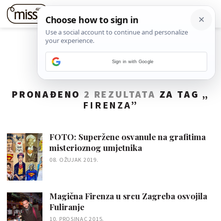
Sign in with Google
PRONAĐENO
2 REZULTATA
ZA TAG „
FIRENZA
”
FOTO: Superžene osvanule na grafitima
misterioznog umjetnika
08. OŽUJAK 2019.
Magična Firenza u srcu Zagreba osvojila
Fuliranje
10. PROSINAC 2015.