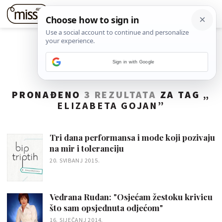
Sign in with Google
PRONAĐENO
3 REZULTATA
ZA TAG „
ELIZABETA GOJAN
”
Tri dana performansa i mode koji pozivaju
na mir i toleranciju
20. SVIBANJ 2015.
Vedrana Rudan: "Osjećam žestoku krivicu
što sam opsjednuta odjećom"
16. SIJEČANJ 2014.