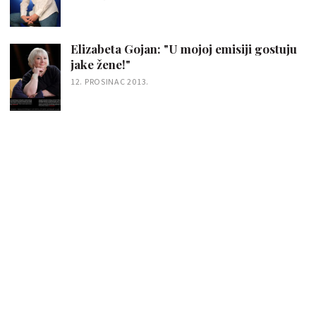
Elizabeta Gojan: "U mojoj emisiji gostuju
jake žene!"
12. PROSINAC 2013.