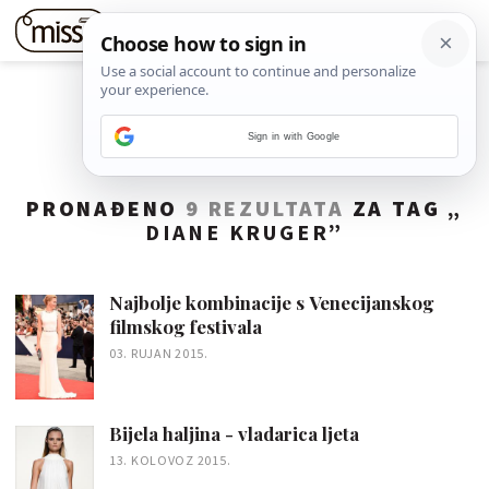
Sign in with Google
PRONAĐENO
9 REZULTATA
ZA TAG „
DIANE KRUGER
”
Najbolje kombinacije s Venecijanskog
filmskog festivala
03. RUJAN 2015.
Bijela haljina - vladarica ljeta
13. KOLOVOZ 2015.