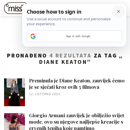
Sign in with Google
PRONAĐENO
4 REZULTATA
ZA TAG „
DIANE KEATON
”
Preminula je Diane Keaton, zauvijek ćemo
je se sjećati kroz ovih 5 filmova
12. LISTOPAD 2025.
Giorgio Armani zauvijek je obilježio svijet
mode, ovo su njegove najljepše kreacije s
crvenih tepiha koje pamtimo