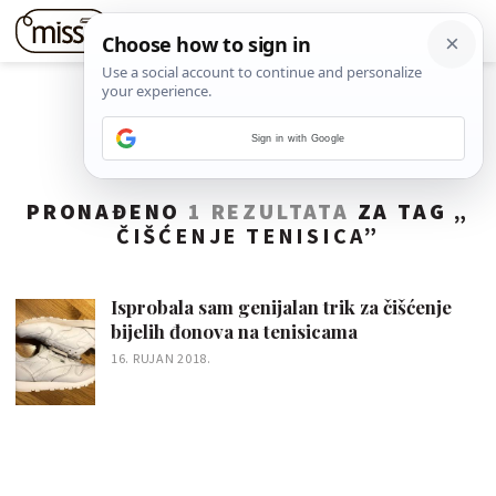
Sign in with Google
PRONAĐENO
1 REZULTATA
ZA TAG „
ČIŠĆENJE TENISICA
”
Isprobala sam genijalan trik za čišćenje
bijelih đonova na tenisicama
16. RUJAN 2018.