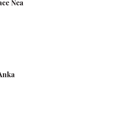
ace Nea
 Anka