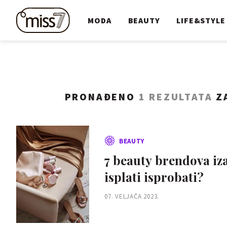
MODA
BEAUTY
LIFE&STYLE
PRONAĐENO
1 REZULTATA
ZA
BEAUTY
7 beauty brendova iza 
isplati isprobati?
07. VELJAČA 2023.