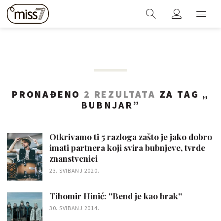
PRONAĐENO
2 REZULTATA
ZA TAG „
BUBNJAR
”
Otkrivamo ti 5 razloga zašto je jako dobro
imati partnera koji svira bubnjeve, tvrde
znanstvenici
23. SVIBANJ 2020.
Tihomir Hinić: ''Bend je kao brak''
30. SVIBANJ 2014.