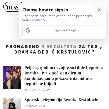
Sign in with Google
PRONAĐENO
4 REZULTATA
ZA TAG „
BRANKA BEBIĆ KRSTULOVIĆ
”
Prije 25 godina osvojile su titule ljepote, a
Branka i Iva sinoć su u divnim
kombinacijama pokazale da njihova
ljepota ne blijedi
29. SIJEČANJ 2020.
Sportska elegancija Branke Krstulović
30. RUJAN 2015.