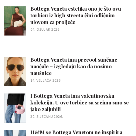
Bottega Veneta estetika ono je što ovu
torbicu iz high streeta čini odličnim
ulovom za proljeće
04. OŽUJAK 2026.
Bottega Veneta ima precool sunčane
naočale – izgledaju kao da nosimo
naušnice
14. VELJAČA 2026.
I Bottega Veneta ima valentinovsku
kolekciju. U ove torbice sa srcima smo se
jako zaljubili
30. SIJEČANJ 2026.
H&M se Bottega Venetom ne inspirira