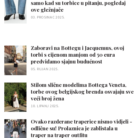
samo kad su torbice u pitanju, pogledaj
ove gležnjače
03. PROSINAC 2025.
Zaboravi na Bottegu i Jacquemus, ovoj
torbi s cijenom manjom od 50 eura
predviđamo sjajnu budućnost
05. RUJAN 2025.
Stilom slične modelima Bottega Veneta,
torbe ovog belgijskog brenda osvajaju sve
veći broj žena
10. LIPANJ 2025.
Ovako razderane traperice nismo vidjeli -
odlične su! Prolaznica je zablistala u
traper na traper outfitu