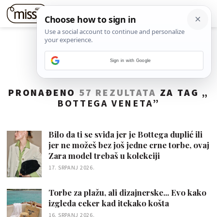
Sign in with Google
PRONAĐENO
57 REZULTATA
ZA TAG „
BOTTEGA VENETA
”
Bilo da ti se sviđa jer je Bottega duplić ili
jer ne možeš bez još jedne crne torbe, ovaj
Zara model trebaš u kolekciji
17. SRPANJ 2026.
Torbe za plažu, ali dizajnerske... Evo kako
izgleda ceker kad itekako košta
16. SRPANJ 2026.