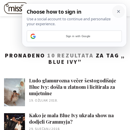
Sign in with Google
PRONAĐENO
10 REZULTATA
ZA TAG „
BLUE IVY
”
Ludo glamurozna večer šestogodišnje
Blue Ivy: došla u zlatnom i licitirala za
umjetnine
19. OŽUJAK 2018.
Kako je mala Blue Ivy ukrala show na
dodjeli Grammyja?
29. SIJEČANJ 2018.