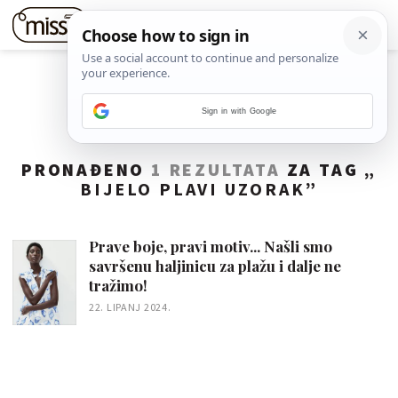
Sign in with Google
PRONAĐENO
1 REZULTATA
ZA TAG „
BIJELO PLAVI UZORAK
”
Prave boje, pravi motiv... Našli smo
savršenu haljinicu za plažu i dalje ne
tražimo!
22. LIPANJ 2024.