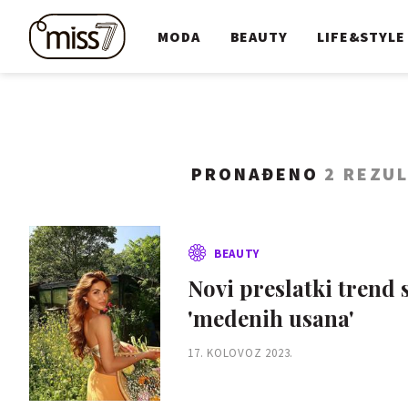
MODA
BEAUTY
LIFE&STYLE
PRONAĐENO
2 REZU
BEAUTY
Novi preslatki trend 
'medenih usana'
17. KOLOVOZ 2023.