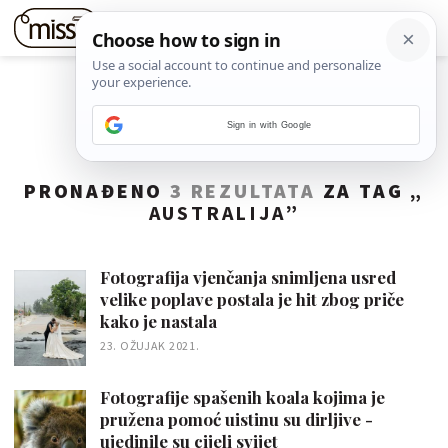
Sign in with Google
PRONAĐENO
3 REZULTATA
ZA TAG „
AUSTRALIJA
”
Fotografija vjenčanja snimljena usred
velike poplave postala je hit zbog priče
kako je nastala
23. OŽUJAK 2021.
Fotografije spašenih koala kojima je
pružena pomoć uistinu su dirljive -
ujedinile su cijeli svijet