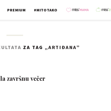
PREMIUM
#MITOTAKO
ZULTATA
ZA TAG „
ARTIĐANA
”
ila završnu večer