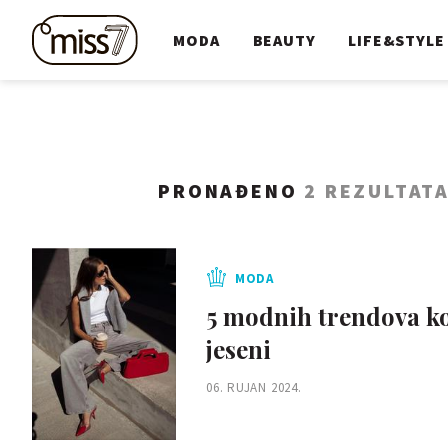
MODA
BEAUTY
LIFE&STYLE
PRONAĐENO
2 REZULTAT
MODA
5 modnih trendova ko
jeseni
06. RUJAN 2024.