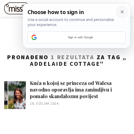
Sign in with Google
PRONAĐENO
1 REZULTATA
ZA TAG „
ADDELAIDE COTTAGE
”
Kuća u kojoj se princeza od Walesa
navodno oporavlja ima zanimljivu i
pomalo skandaloznu povijest
18. OŽUJAK 2024.