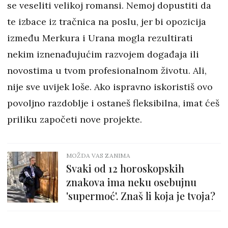
se veseliti velikoj romansi. Nemoj dopustiti da
te izbace iz tračnica na poslu, jer bi opozicija
između Merkura i Urana mogla rezultirati
nekim iznenađujućim razvojem događaja ili
novostima u tvom profesionalnom životu. Ali,
nije sve uvijek loše. Ako ispravno iskoristiš ovo
povoljno razdoblje i ostaneš fleksibilna, imat ćeš
priliku započeti nove projekte.
MOŽDA VAS ZANIMA
Svaki od 12 horoskopskih
znakova ima neku osebujnu
'supermoć'. Znaš li koja je tvoja?