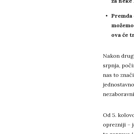
za neke
Premda 
možemo 
ova će t
Nakon drugo
srpnja, poči
nas to znači 
jednostavno 
nezaboravn
Od 5. kolov
oprezniji –