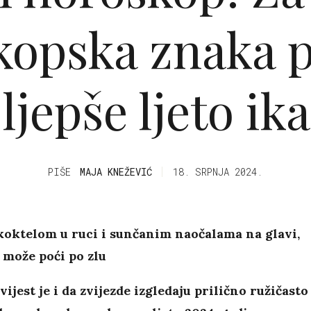
kopska znaka p
ljepše ljeto ik
PIŠE
MAJA KNEŽEVIĆ
18. SRPNJA 2024.
koktelom u ruci i sunčanim naočalama na glavi,
 može poći po zlu
vijest je i da zvijezde izgledaju prilično ružičasto