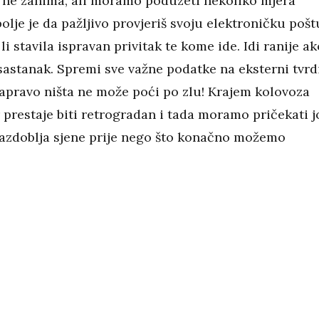
i ne zanima, ali moramo poduzeti nekoliko mjera
olje je da pažljivo provjeriš svoju elektroničku pošt
 li stavila ispravan privitak te kome ide. Idi ranije ak
sastanak. Spremi sve važne podatke na eksterni tvrd
zapravo ništa ne može poći po zlu! Krajem kolovoza
 prestaje biti retrogradan i tada moramo pričekati j
razdoblja sjene prije nego što konačno možemo