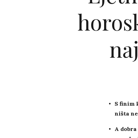
horos
naj
S finim 
ništa ne
A dobra 