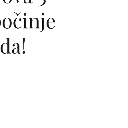
očinje
ada!