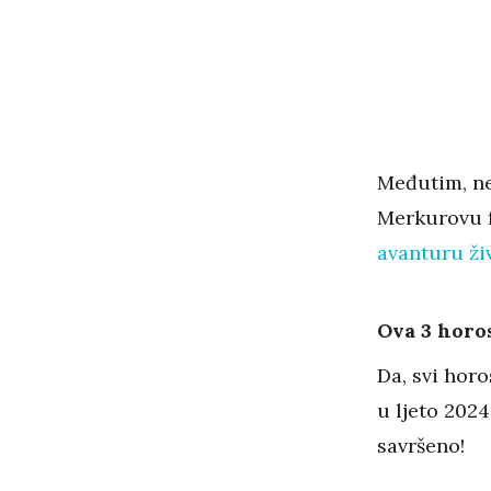
Međutim, ne
Merkurovu fa
avanturu ži
Ova 3 horos
Da, svi hor
u ljeto 2024
savršeno!