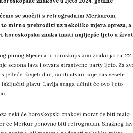
 horoskopske znakove u ljeto 2024. godine
ćemo se suočiti s retrogradnim Merkurom,
to mirno prebroditi uz nekoliko mjera opreza, a
ri horoskopska znaka imati najljepše ljeto u živo
g punog Mjeseca u horoskopskom znaku jarca, 22.
nje sezona lava i otvara strastveno party ljeto. Za sv
sljedeće: živjeti dan, raditi stvari koje nas vesele i
isključiti glavu. Lavlja snaga učinit će ovo ljeto
im.
oza neki će horoskopski znakovi morat će biti malo
 jer će Merkur ponovno biti retrogradan. Snažnog lav