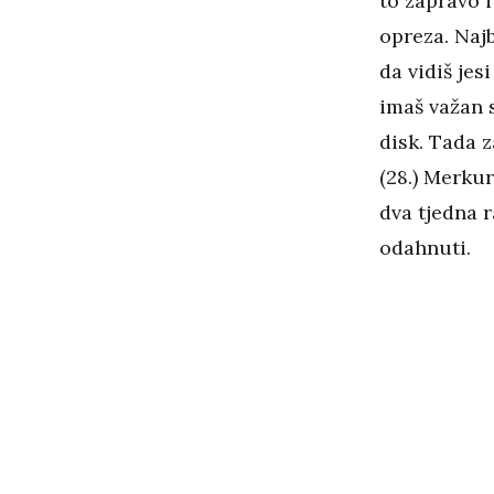
to zapravo 
opreza. Najb
da vidiš jesi
imaš važan 
disk. Tada 
(28.) Merkur
dva tjedna 
odahnuti.