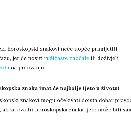
ki horoskopski znakovi neće uopće primijetiti
zu, jer će nositi r
užičaste naočale
ili doživjeli
vota
na putovanju.
kopska znaka imat će najbolje ljeto u životu!
oskopski znakovi mogu očekivati doista dobar provo
, ali za ova tri horoskopska znaka ljeto može biti s