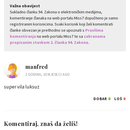
Važna obavijest
Sukladno članku 94. Zakona o elektroničkim medijima,
komentiranje članaka na web portalu Miss7 dopušteno je samo
registriranim korisnicima. Svaki korisnik koji želi komentirati
članke obvezan je prethodno se upoznati s
Pravilima
komentiranja
na web portalu Miss7 te sa
zabranama
propisanim stavkom 2. članka 94. Zakona.
manfred
2 GODINA, 10 MJESECI AGO
super vila luksuz
0
0
DOBAR
LOŠ
Komentiraj, znaš da želiš!