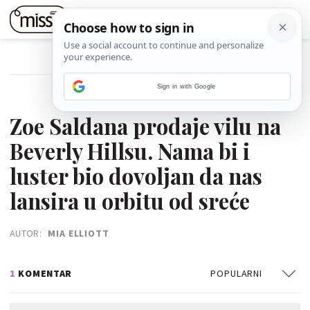
POVRATAK NA ČLANAK
Sign in with Google
23. RUJNA 2023.
Zoe Saldana prodaje vilu na
Beverly Hillsu. Nama bi i
luster bio dovoljan da nas
lansira u orbitu od sreće
AUTOR:
MIA ELLIOTT
1
KOMENTAR
POPULARNI