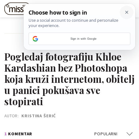
POVRATAK NA ČLANAK
Sign in with Google
08. TRAVNJA 2021.
Pogledaj fotografiju Khloe
Kardashian bez Photoshopa
koja kruži internetom, obitelj
u panici pokušava sve
stopirati
AUTOR:
KRISTINA ŠERIĆ
1
KOMENTAR
POPULARNI