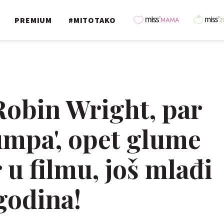
PREMIUM
#MITOTAKO
obin Wright, par
umpa', opet glume
r u filmu, još mlađi
godina!