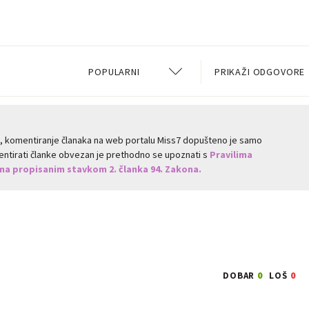
POPULARNI
PRIKAŽI ODGOVORE
a, komentiranje članaka na web portalu Miss7 dopušteno je samo
omentirati članke obvezan je prethodno se upoznati s
Pravilima
a propisanim stavkom 2. članka 94. Zakona.
0
0
DOBAR
LOŠ