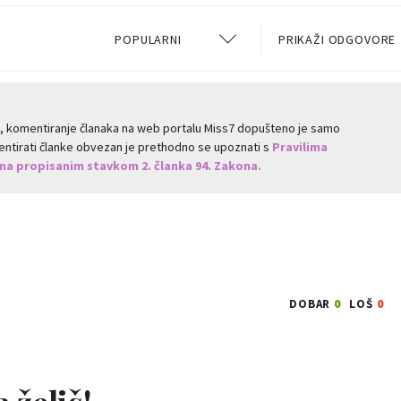
POPULARNI
PRIKAŽI ODGOVORE
a, komentiranje članaka na web portalu Miss7 dopušteno je samo
omentirati članke obvezan je prethodno se upoznati s
Pravilima
a propisanim stavkom 2. članka 94. Zakona.
0
0
DOBAR
LOŠ