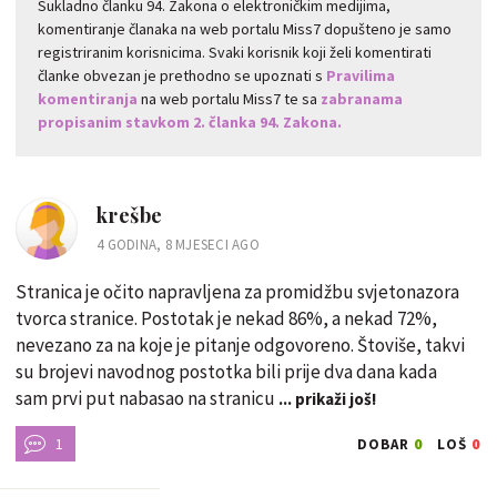
Sukladno članku 94. Zakona o elektroničkim medijima,
komentiranje članaka na web portalu Miss7 dopušteno je samo
registriranim korisnicima. Svaki korisnik koji želi komentirati
članke obvezan je prethodno se upoznati s
Pravilima
komentiranja
na web portalu Miss7 te sa
zabranama
propisanim stavkom 2. članka 94. Zakona.
krešbe
4 GODINA, 8 MJESECI AGO
Stranica je očito napravljena za promidžbu svjetonazora
tvorca stranice. Postotak je nekad 86%, a nekad 72%,
nevezano za na koje je pitanje odgovoreno. Štoviše, takvi
su brojevi navodnog postotka bili prije dva dana kada
sam prvi put nabasao na stranicu
... prikaži još!
1
0
0
DOBAR
LOŠ