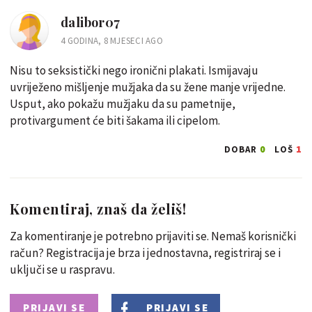
dalibor07
4 GODINA, 8 MJESECI AGO
Nisu to seksistički nego ironični plakati. Ismijavaju
uvriježeno mišljenje mužjaka da su žene manje vrijedne.
Usput, ako pokažu mužjaku da su pametnije,
protivargument će biti šakama ili cipelom.
0
1
DOBAR
LOŠ
Komentiraj, znaš da želiš!
Za komentiranje je potrebno prijaviti se. Nemaš korisnički
račun? Registracija je brza i jednostavna, registriraj se i
uključi se u raspravu.
PRIJAVI SE
PRIJAVI SE