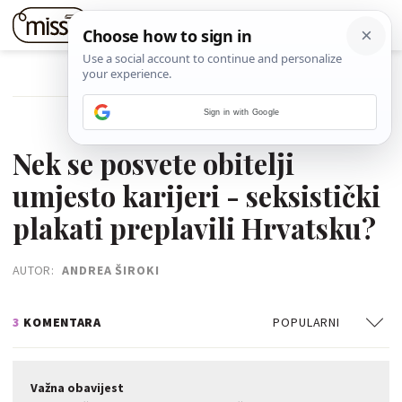
POVRATAK NA ČLANAK
Sign in with Google
09. STUDENOGA 2021.
Nek se posvete obitelji
umjesto karijeri - seksistički
plakati preplavili Hrvatsku?
AUTOR:
ANDREA ŠIROKI
3
KOMENTARA
POPULARNI
Važna obavijest