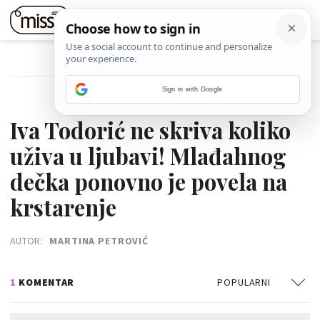
POVRATAK NA ČLANAK
Sign in with Google
07. KOLOVOZA 2021.
Iva Todorić ne skriva koliko
uživa u ljubavi! Mlađahnog
dečka ponovno je povela na
krstarenje
AUTOR:
MARTINA PETROVIĆ
1
KOMENTAR
POPULARNI