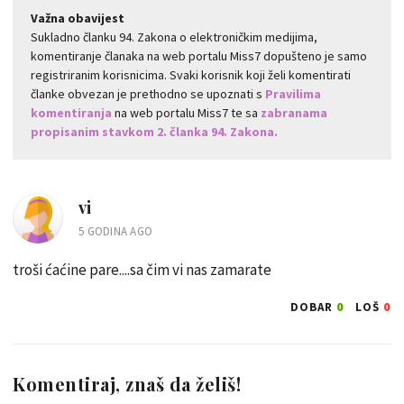
Važna obavijest
Sukladno članku 94. Zakona o elektroničkim medijima,
komentiranje članaka na web portalu Miss7 dopušteno je samo
registriranim korisnicima. Svaki korisnik koji želi komentirati
članke obvezan je prethodno se upoznati s
Pravilima
komentiranja
na web portalu Miss7 te sa
zabranama
propisanim stavkom 2. članka 94. Zakona.
vi
5 GODINA AGO
troši ćaćine pare....sa čim vi nas zamarate
0
0
DOBAR
LOŠ
Komentiraj, znaš da želiš!