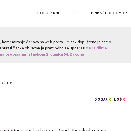
POPULARNI
PRIKAŽI ODGOVORE
a, komentiranje članaka na web portalu Miss7 dopušteno je samo
omentirati članke obvezan je prethodno se upoznati s
Pravilima
a propisanim stavkom 2. članka 94. Zakona.
 otrov
0
0
DOBAR
LOŠ
 imam 70 god. a u braku sam 50 god. Jos nikada nisam