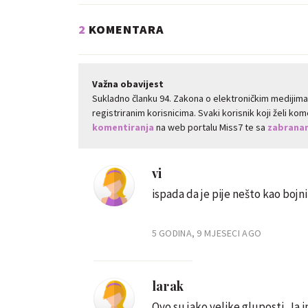
2
KOMENTARA
Važna obavijest
Sukladno članku 94. Zakona o elektroničkim medijim
registriranim korisnicima. Svaki korisnik koji želi k
komentiranja
na web portalu Miss7 te sa
zabranam
vi
ispada da je pije nešto kao bojni
5 GODINA, 9 MJESECI AGO
larak
Ovo su jako velike gluposti. Ja