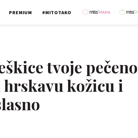
PREMIUM
#MITOTAKO
eškice tvoje pečeno
 hrskavu kožicu i
slasno