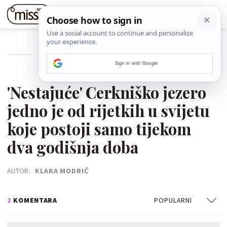
POVRATAK NA ČLANAK
Sign in with Google
05. STUDENOGA 2023.
'Nestajuće' Cerkniško jezero
jedno je od rijetkih u svijetu
koje postoji samo tijekom
dva godišnja doba
AUTOR:
KLARA MODRIĆ
2
KOMENTARA
POPULARNI