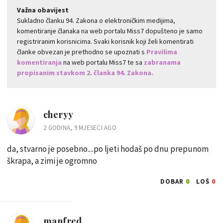
Važna obavijest
Sukladno članku 94. Zakona o elektroničkim medijima,
komentiranje članaka na web portalu Miss7 dopušteno je samo
registriranim korisnicima. Svaki korisnik koji želi komentirati
članke obvezan je prethodno se upoznati s
Pravilima
komentiranja
na web portalu Miss7 te sa
zabranama
propisanim stavkom 2. članka 94. Zakona.
cheryy
2 GODINA, 9 MJESECI AGO
da, stvarno je posebno....po ljeti hodaš po dnu prepunom
škrapa, a zimi je ogromno
0
0
DOBAR
LOŠ
manfred