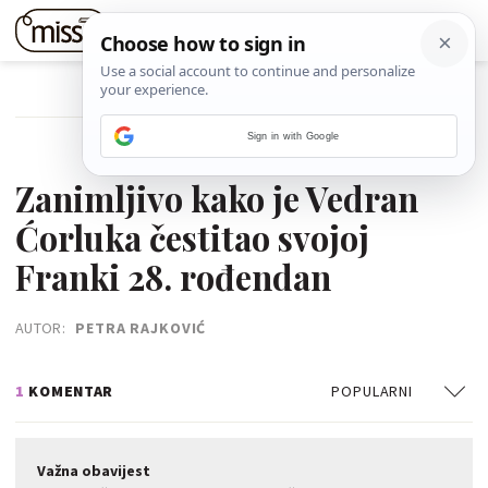
POVRATAK NA ČLANAK
Sign in with Google
08. LIPNJA 2020.
Zanimljivo kako je Vedran
Ćorluka čestitao svojoj
Franki 28. rođendan
AUTOR:
PETRA RAJKOVIĆ
1
KOMENTAR
POPULARNI
Važna obavijest