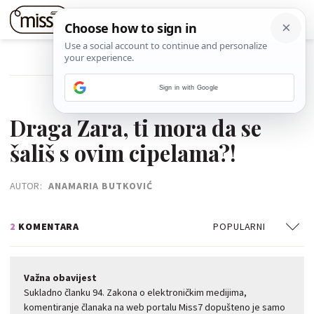
POVRATAK NA ČLANAK
Sign in with Google
20. TRAVNJA 2018.
Draga Zara, ti mora da se
šališ s ovim cipelama?!
AUTOR:
ANAMARIA BUTKOVIĆ
2
KOMENTARA
POPULARNI
Važna obavijest
Sukladno članku 94. Zakona o elektroničkim medijima,
komentiranje članaka na web portalu Miss7 dopušteno je samo