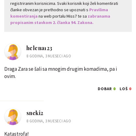
registriranim korisnicima. Svaki korisnik koji želi komentirati
članke obvezan je prethodno se upoznati s
Pravilima
komentiranja
na web portalu Miss7 te sa
zabranama
propisanim stavkom 2. članka 94. Zakona.
helena123
8 GODINA, 3 MJESECI AGO
Draga Zara se šali sa mnogim drugim komadima, pa i
ovim.
0
0
DOBAR
LOŠ
sneki2
8 GODINA, 3 MJESECI AGO
Katastrofa!