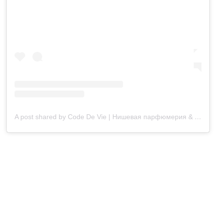
A post shared by Code De Vie | Нишевая парфюмерия & Косметика (@codevie.kz)