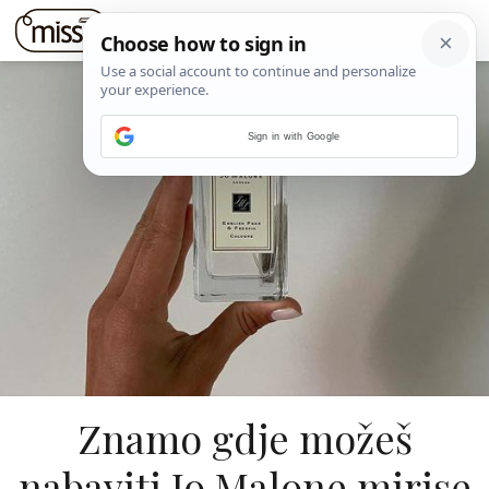
Sign in with Google
Znamo gdje možeš
nabaviti Jo Malone mirise