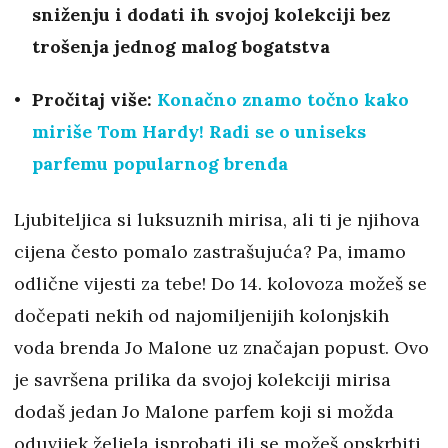
sniženju i dodati ih svojoj kolekciji bez
trošenja jednog malog bogatstva
Pročitaj više:
Konačno znamo točno kako
miriše Tom Hardy! Radi se o uniseks
parfemu popularnog brenda
Ljubiteljica si luksuznih mirisa, ali ti je njihova
cijena često pomalo zastrašujuća? Pa, imamo
odlične vijesti za tebe! Do 14. kolovoza možeš se
dočepati nekih od najomiljenijih kolonjskih
voda brenda Jo Malone uz značajan popust. Ovo
je savršena prilika da svojoj kolekciji mirisa
dodaš jedan Jo Malone parfem koji si možda
oduvijek željela isprobati ili se možeš opskrbiti