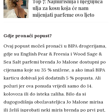
Top 7: Najmirisnija i njegujuća
ulja za kosu koja će nam
mijenjati parfeme ovo ljeto
Gdje pronaći popust?
Ovaj popust možeš pronaći u BIPA drogerijama,
gdje su English Pear & Freesia i Wood Sage &
Sea Salt parfemi brenda Jo Malone dostupni po
cijenama koje su 35 % snižene, a ako imaš BIPA
karticu dobivaš još dodatnih 5 % popusta. Ali
požuri jer ova ponuda vrijedi samo do 14.
kolovoza ili do isteka zaliha. Bilo da si
dugogodišnja obožavateljica Jo Malone mirisa
ili želiš isprobati neki miris brenda po prvi put,