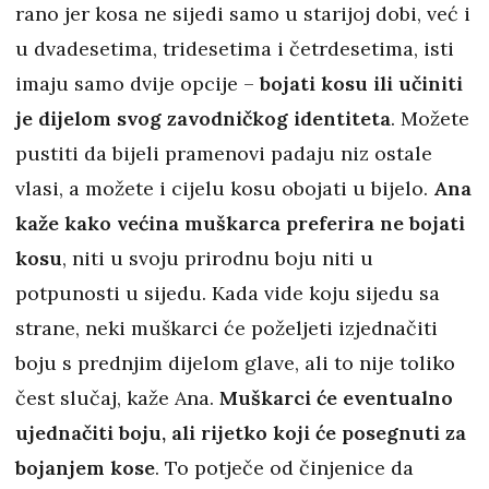
rano jer kosa ne sijedi samo u starijoj dobi, već i
u dvadesetima, tridesetima i četrdesetima, isti
imaju samo dvije opcije –
bojati kosu ili učiniti
je dijelom svog zavodničkog identiteta
. Možete
pustiti da bijeli pramenovi padaju niz ostale
vlasi, a možete i cijelu kosu obojati u bijelo.
Ana
kaže kako većina muškarca preferira ne bojati
kosu
, niti u svoju prirodnu boju niti u
potpunosti u sijedu. Kada vide koju sijedu sa
strane, neki muškarci će poželjeti izjednačiti
boju s prednjim dijelom glave, ali to nije toliko
čest slučaj, kaže Ana.
Muškarci će eventualno
ujednačiti boju, ali rijetko koji će posegnuti za
bojanjem kose
. To potječe od činjenice da