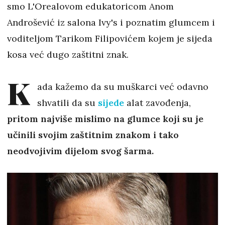
smo L'Orealovom edukatoricom Anom
Androšević iz salona Ivy's i poznatim glumcem i
voditeljom Tarikom Filipovićem kojem je sijeda
kosa već dugo zaštitni znak.
K
ada kažemo da su muškarci već odavno
shvatili da su
sijede
alat zavođenja,
pritom najviše mislimo na glumce koji su je
učinili svojim zaštitnim znakom i tako
neodvojivim dijelom svog šarma.