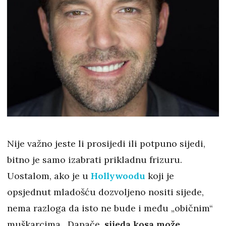
Nije važno jeste li prosijedi ili potpuno sijedi,
bitno je samo izabrati prikladnu frizuru.
Uostalom, ako je u
Hollywoodu
koji je
opsjednut mladošću dozvoljeno nositi sijede,
nema razloga da isto ne bude i među „običnim“
muškarcima. Dapače,
sijeda kosa može