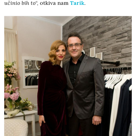
učinio bih to
“, otkiva nam
Tarik
.