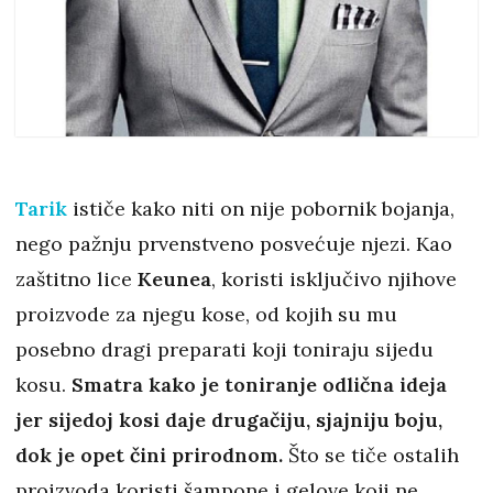
Tarik
ističe kako niti on nije pobornik bojanja,
nego pažnju prvenstveno posvećuje njezi. Kao
zaštitno lice
Keunea
, koristi isključivo njihove
proizvode za njegu kose, od kojih su mu
posebno dragi preparati koji toniraju sijedu
kosu.
Smatra kako je toniranje odlična ideja
jer sijedoj kosi daje drugačiju, sjajniju boju,
dok je opet čini prirodnom.
Što se tiče ostalih
proizvoda koristi šampone i gelove koji ne