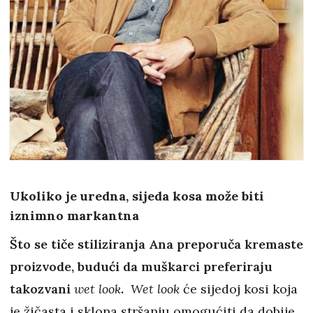
Ukoliko je uredna, sijeda kosa može biti
iznimno markantna
Što se tiče stiliziranja Ana preporuča kremaste
proizvode, budući da muškarci preferiraju
takozvani
wet look
.
Wet look
će sijedoj kosi koja
je žičasta i sklona stršanju omogućiti da dobije