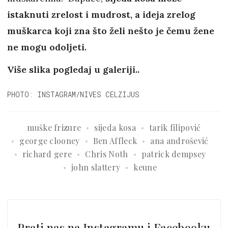
istaknuti zrelost i mudrost, a ideja zrelog
muškarca koji zna što želi nešto je čemu žene
ne mogu odoljeti.
Više slika pogledaj u galeriji..
PHOTO: INSTAGRAM/NIVES CELZIJUS
muške frizure
sijeda kosa
tarik filipović
george clooney
Ben Affleck
ana androšević
richard gere
Chris Noth
patrick dempsey
john slattery
keune
Prati nas na Instagramu i Facebooku