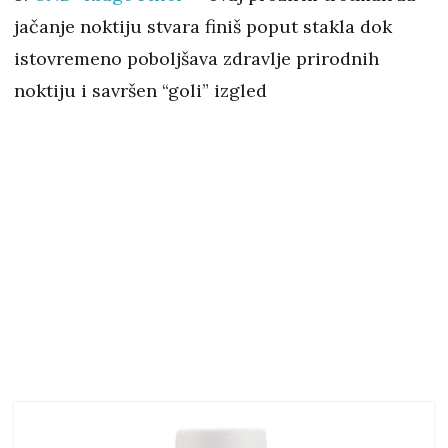
jačanje noktiju stvara finiš poput stakla dok
istovremeno poboljšava zdravlje prirodnih
noktiju i savršen “goli” izgled