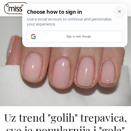
Sign in with Google
Uz trend "golih" trepavica,
sve je popularnija i "gola"