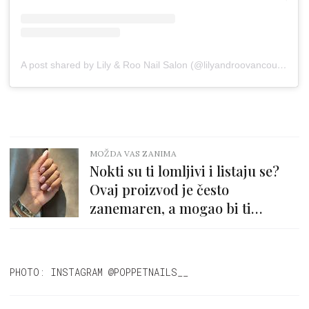
A post shared by Lily & Roo Nail Salon (@lilyandroovancouver)
MOŽDA VAS ZANIMA
Nokti su ti lomljivi i listaju se?
Ovaj proizvod je često
zanemaren, a mogao bi ti
pomoći
PHOTO: INSTAGRAM @POPPETNAILS__