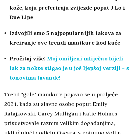
kože, koju preferiraju zvijezde poput J.Lo i
Due Lipe
Izdvojili smo 5 najpopularnijih lakova za
kreiranje ove trendi manikure kod kuće
Pročitaj više:
Moj omiljeni mliječno bijeli
lak za nokte stigao je u još ljepšoj verziji - s
tonovima lavande!
Trend "gole" manikure pojavio se u proljeće
2024. kada su slavne osobe poput Emily
Ratajkowski, Carey Mulligan i Katie Holmes
prisustvovale raznim velikim događanjima,
uključujući dodjelu Oscara, s potpuno golim