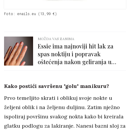
Foto: enails.eu (13,99 €)
MOŽDA VAS ZANIMA
Essie ima najnoviji hit lak za
spas noktiju i popravak
oštećenja nakon geliranja u
samo 5 dana
Kako postići savršenu "golu" manikuru?
Prvo temeljito skrati i oblikuj svoje nokte u
željeni oblik i na željenu duljinu. Zatim nježno
ispoliraj površinu svakog nokta kako bi kreirala
glatku podlogu za lakiranje. Nanesi bazni sloj za