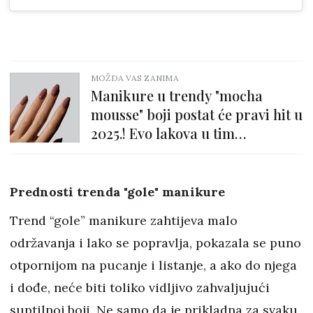
MOŽDA VAS ZANIMA
Manikure u trendy "mocha
mousse" boji postat će pravi hit u
2025.! Evo lakova u tim
nijansama
Prednosti trenda "gole" manikure
Trend “gole” manikure zahtijeva malo
održavanja i lako se popravlja, pokazala se puno
otpornijom na pucanje i listanje, a ako do njega
i dođe, neće biti toliko vidljivo zahvaljujući
suptilnoj boji. Ne samo da je prikladna za svaku