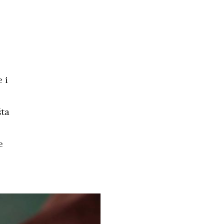
 i
šta
e