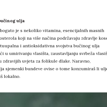
učinog ulja
 bogato je s nekoliko vitamina, esencijalnih masnih
itosterola koji na više načina podržavaju zdravlje kose
otuupalna i antioksidativna svojstva bučinog ulja
 u umirivanju vlasišta, zaustavljanju svrbeža vlasi
 zdravijih uvjeta za folikule dlake. Naravno,
lja sjemenki bundeve ovise o tome konzumiraš li ulj
iš lokalno.