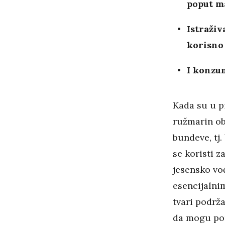
poput ma
Istraživ
korisno 
I konzum
Kada su u p
ružmarin obi
bundeve, tj.
se koristi z
jesensko voć
esencijalni
tvari podrž
da mogu pom