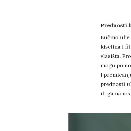
Prednosti b
Bučino ulje
kiselina i f
vlasišta. Pr
mogu pomoći
i promicanju
prednosti u
ili ga nanos