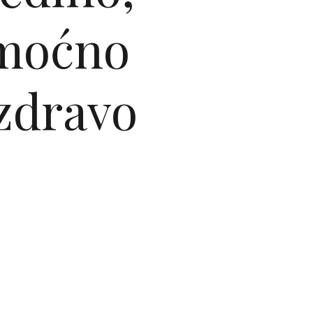
 moćno
 zdravo