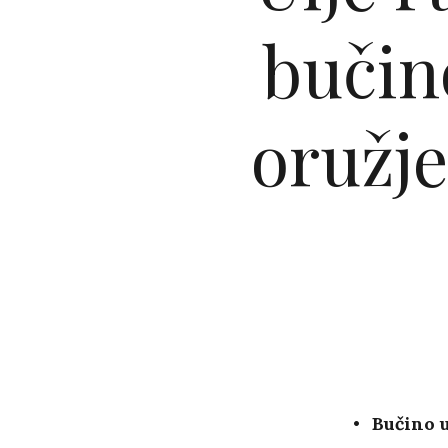
bučin
oružje
Bučino u