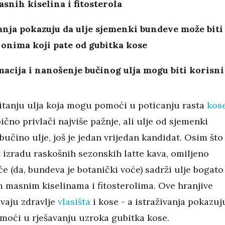
snih kiselina i fitosterola
anja pokazuju da ulje sjemenki bundeve može biti
onima koji pate od gubitka kose
acija i nanošenje bučinog ulja mogu biti korisni
itanju ulja koja mogu pomoći u poticanju rasta
kos
čno privlači najviše pažnje, ali ulje od sjemenki
 bučino ulje, još je jedan vrijedan kandidat. Osim što
a izradu raskošnih sezonskih latte kava, omiljeno
e (da, bundeva je botanički voće) sadrži ulje bogato
m masnim kiselinama i fitosterolima. Ove hranjive
avaju zdravlje
vlasišta
i kose - a istraživanja pokazuj
oći u rješavanju uzroka gubitka kose.