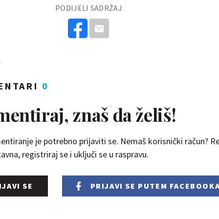
PODIJELI SADRŽAJ
ENTARI
0
entiraj, znaš da želiš!
ntiranje je potrebno prijaviti se. Nemaš korisnički račun? Reg
vna, registriraj se i uključi se u raspravu.
IJAVI SE
PRIJAVI SE
PUTEM FACEBOOK