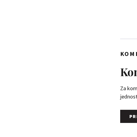
KOM
Kom
Za kome
jednosta
PR