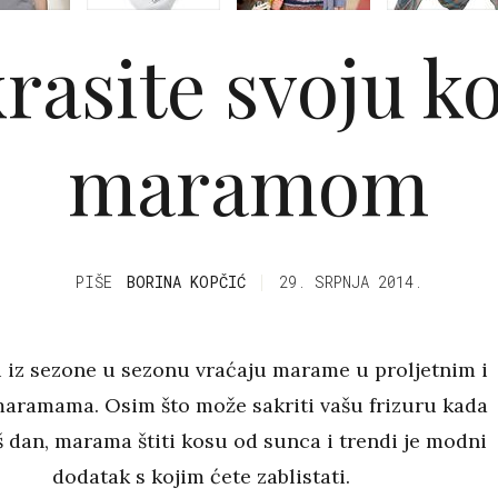
rasite svoju k
maramom
PIŠE
BORINA KOPČIĆ
29. SRPNJA 2014.
i iz sezone u sezonu vraćaju marame u proljetnim i
maramama. Osim što može sakriti vašu frizuru kada
š dan, marama štiti kosu od sunca i trendi je modni
dodatak s kojim ćete zablistati.