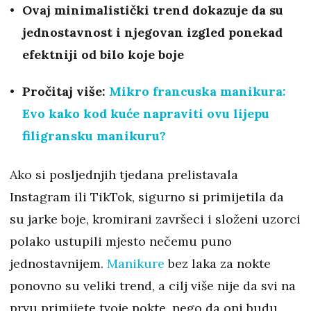
Ovaj minimalistički trend dokazuje da su
jednostavnost i njegovan izgled ponekad
efektniji od bilo koje boje
Pročitaj više:
Mikro francuska manikura:
Evo kako kod kuće napraviti ovu lijepu
filigransku manikuru?
Ako si posljednjih tjedana prelistavala
Instagram ili TikTok, sigurno si primijetila da
su jarke boje, kromirani završeci i složeni uzorci
polako ustupili mjesto nečemu puno
jednostavnijem.
Manikure
bez laka za nokte
ponovno su veliki trend, a cilj više nije da svi na
prvu primijete tvoje nokte, nego da oni budu