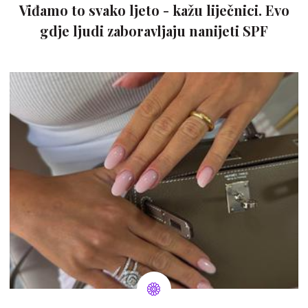
Viđamo to svako ljeto - kažu liječnici. Evo
gdje ljudi zaboravljaju nanijeti SPF