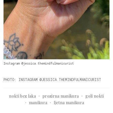
Instagram @jessica.themindfulmanicurist
PHOTO: INSTAGRAM @JESSICA.THEMINDFULMANICURIST
nokti bez laka
prozirna manikura
goli nokti
manikura
ljetna manikura