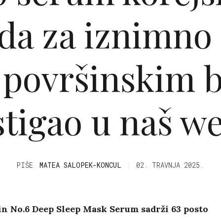
da za iznimno
s površinskim 
 stigao u naš w
PIŠE
MATEA SALOPEK-KONCUL
02. TRAVNJA 2025.
n No.6 Deep Sleep Mask Serum sadrži 63 posto