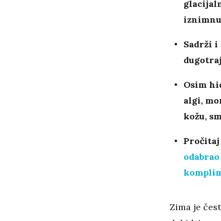
glacijal
iznimnu
Sadrži 
dugotraj
Osim hid
algi, mo
kožu, sm
Pročitaj
odabrao 
kompli
Zima je čes