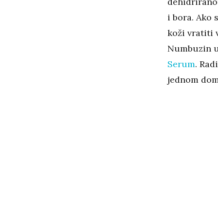
dehidriranom
i bora. Ako 
koži vratiti
Numbuzin u 
Serum
. Rad
jednom dom