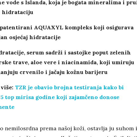
ne vode s Islanda, koja je bogata mineralima i pru
 hidrataciju
i patentirani AQUAXYL kompleks koji osigurava
an osjećaj hidratacije
ratacije, serum sadrži i sastojke poput zelenih
rske trave, aloe vere i niacinamida, koji umiruju
anjuju crvenilo i jačaju kožnu barijeru
 više:
TZR je obavio brojna testiranja kako bi
5 top mirisa godine koji zajamčeno donose
mente
to nemilosrdna prema našoj koži, ostavlja ju suhom 