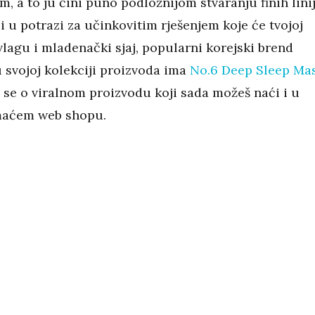
, a to ju čini puno podložnijom stvaranju finih lini
si u potrazi za učinkovitim rješenjem koje će tvojoj
 vlagu i mladenački sjaj, popularni korejski brend
svojoj kolekciji proizvoda ima
No.6 Deep Sleep Ma
i se o viralnom proizvodu koji sada možeš naći i u
aćem web shopu.