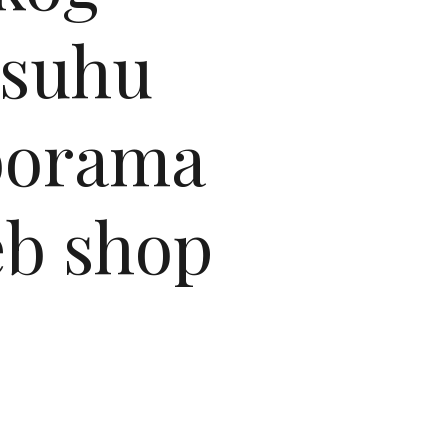
 suhu
borama
eb shop