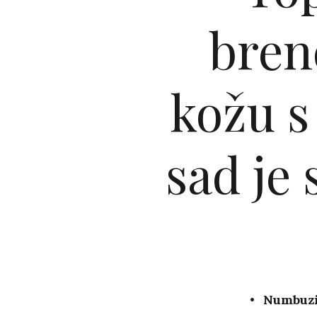
bren
kožu 
sad je
Numbuzi