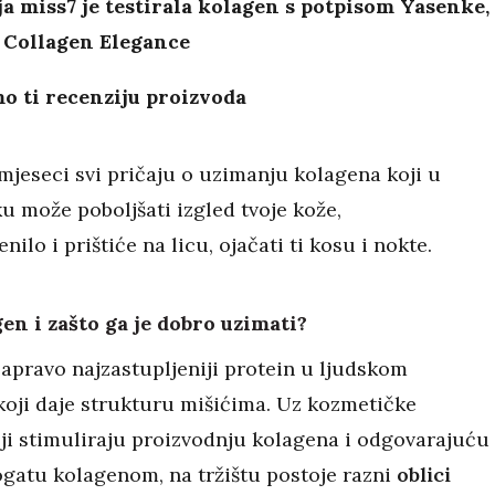
a miss7 je testirala kolagen s potpisom Yasenke,
 Collagen Elegance
o ti recenziju proizvoda
mjeseci svi pričaju o uzimanju kolagena koji u
u može poboljšati izgled tvoje kože,
nilo i prištiće na licu, ojačati ti kosu i nokte.
gen i zašto ga je dobro uzimati?
zapravo najzastupljeniji protein u ljudskom
oji daje strukturu mišićima. Uz kozmetičke
ji stimuliraju proizvodnju kolagena i odgovarajuću
gatu kolagenom, na tržištu postoje razni
oblici