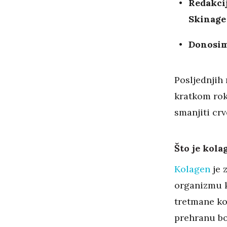
Redakcij
Skinage
Donosim
Posljednjih 
kratkom rok
smanjiti crve
Što je kola
Kolagen
je 
organizmu k
tretmane ko
prehranu bo