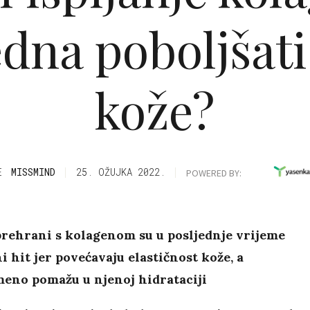
edna poboljšati
kože?
E
MISSMIND
25. OŽUJKA 2022.
POWERED BY:
prehrani s kolagenom su u posljednje vrijeme
i hit jer povećavaju elastičnost kože, a
meno pomažu u njenoj hidrataciji