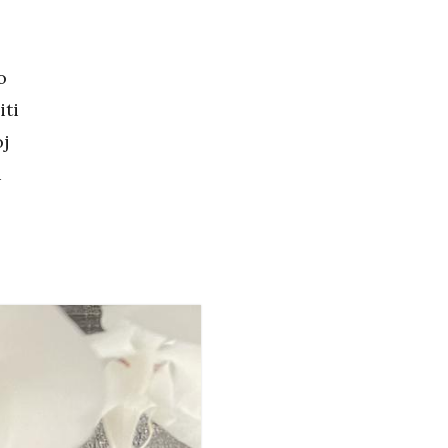
o
iti
j
i