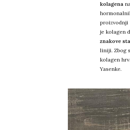
kolagena
na
hormonalnih
proizvodnji
je kolagen d
znakove st
liniji. Zbog
kolagen hrv
Yasenke.