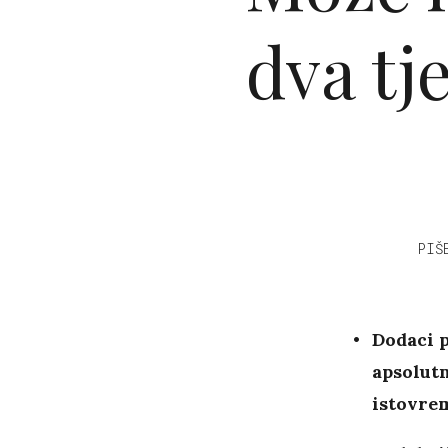
dva tj
PIŠ
Dodaci 
apsolutn
istovre