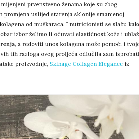
mijenjeni prvenstveno ženama koje su zbog
 promjena uslijed starenja sklonije smanjenoj
 kolagena od muškaraca. I nutricionisti se slažu kak
obar izbor želimo li očuvati elastičnost kože i ublaž
arenja
, a redoviti unos kolagena može pomoći i tvojo
 svih tih razloga ovog proljeća odlučila sam isprobat
atske proizvodnje,
Skinage Collagen Elegance
iz