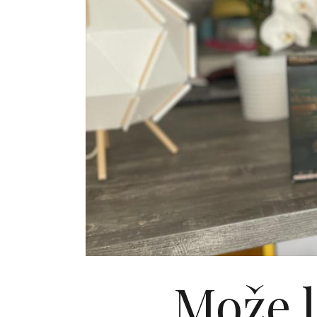
Može l