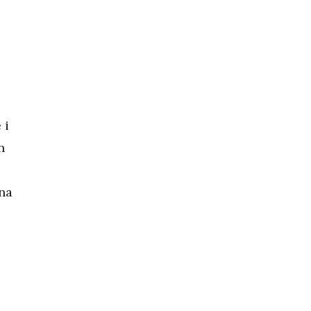
 i
n
 na