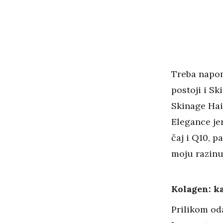
Treba napom
postoji i S
Skinage Hai
Elegance je
čaj i Q10, p
moju razinu
Kolagen: ka
Prilikom od