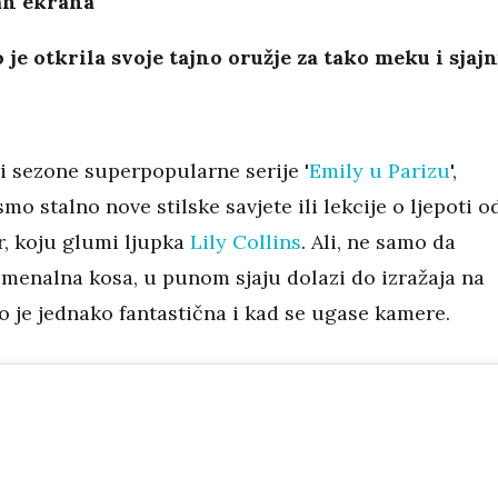
van ekrana
je otkrila svoje tajno oružje za tako meku i sjaj
i sezone superpopularne serije '
Emily u Parizu
',
smo stalno nove stilske savjete ili lekcije o ljepoti o
, koju glumi ljupka
Lily Collins
. Ali, ne samo da
omenalna kosa, u punom sjaju dolazi do izražaja na
o je jednako fantastična i kad se ugase kamere.