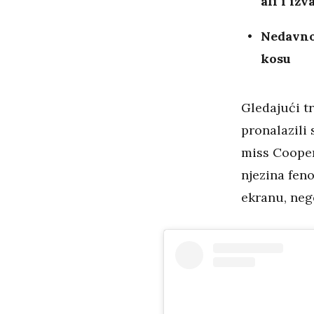
ali i iz
Nedavno 
kosu
Gledajući tr
pronalazili 
miss Cooper
njezina fen
ekranu, neg