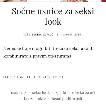
Sočne usnice za seksi
look
PIŠE
BORINA KOPČIĆ
31. SRPNJA 2015.
Neonske boje mogu btii itekako seksi ako ih
kombinirate s pravim teksturama.
PHOTO: DANIJEL BERKOVIĆ/PIXSELL
make up
seksi look
sjajilo
olovka za oči
lak za nokte
beauty editorijali