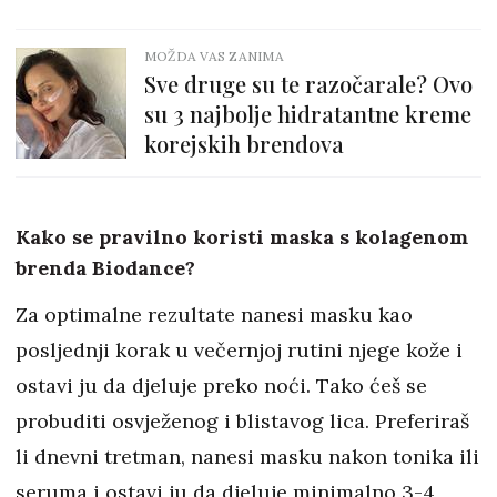
MOŽDA VAS ZANIMA
Sve druge su te razočarale? Ovo
su 3 najbolje hidratantne kreme
korejskih brendova
Kako se pravilno koristi maska s kolagenom
brenda Biodance?
Za optimalne rezultate nanesi masku kao
posljednji korak u večernjoj rutini njege kože i
ostavi ju da djeluje preko noći. Tako ćeš se
probuditi osvježenog i blistavog lica. Preferiraš
li dnevni tretman, nanesi masku nakon tonika ili
seruma i ostavi ju da djeluje minimalno 3-4