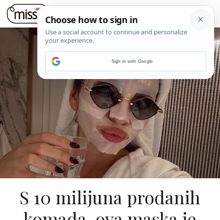
Sign in with Google
S 10 milijuna prodanih
komada, ova maska je