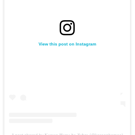
View this post on Instagram
A post shared by 𝐊𝐨𝐫𝐞𝐚𝐧 𝐇𝐨𝐦𝐞 𝐛𝐲 𝐙𝐚𝐡𝐫𝐚 (@koreanhomee)