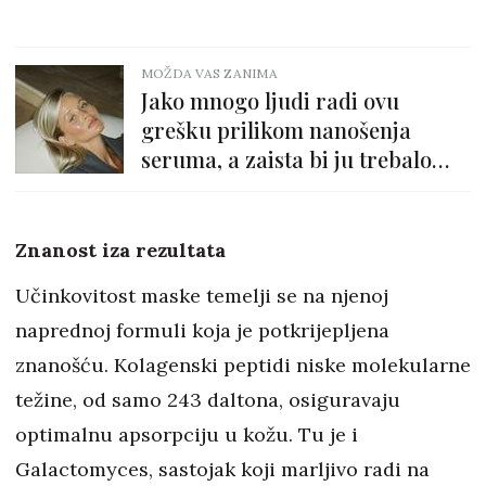
MOŽDA VAS ZANIMA
Jako mnogo ljudi radi ovu
grešku prilikom nanošenja
seruma, a zaista bi ju trebalo
izbjegavati!
Znanost iza rezultata
Učinkovitost maske temelji se na njenoj
naprednoj formuli koja je potkrijepljena
znanošću. Kolagenski peptidi niske molekularne
težine, od samo 243 daltona, osiguravaju
optimalnu apsorpciju u kožu. Tu je i
Galactomyces, sastojak koji marljivo radi na