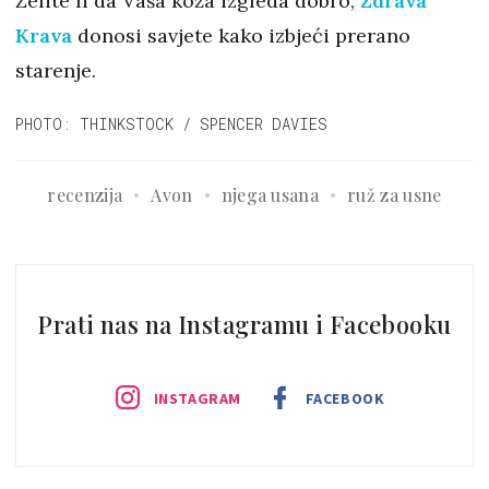
Želite li da Vaša koža izgleda dobro,
Zdrava
Krava
donosi savjete kako izbjeći prerano
starenje.
PHOTO: THINKSTOCK / SPENCER DAVIES
recenzija
Avon
njega usana
ruž za usne
Prati nas na Instagramu i Facebooku
INSTAGRAM
FACEBOOK