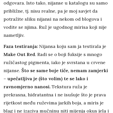
odgovara. Isto tako, nijanse u katalogu su samo
približne, tj. nisu realne, pa je moj savjet da
potražite sliku nijansi na nekom od blogova i
vodite se njima. Ruž je ugodnog mirisa koji nije
nametljiv.
Faza testiranja:
Nijansa koju sam ja testirala je
Make Out Red
. Radi se o boji fuksije s mnogo
ružičastog pigmenta, iako je svrstana u crvene
nijanse.
Što se same boje tiče, nemam zamjerki
– upečatljiva je (što volim) te se lako i
ravnomjerno nanosi.
Tekstura ruža je
prekrasna, hidratantna i ne isušuje što je prava
rijetkost među ruževima jarkih boja, a miris je
blag i ne izaziva mučninu niti mijenja okus jela i