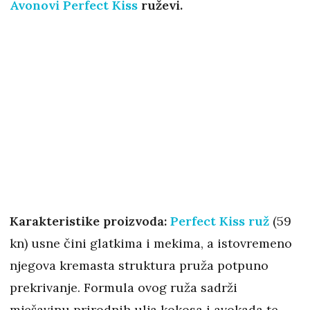
Avonovi Perfect Kiss
ruževi.
Karakteristike proizvoda:
Perfect Kiss ruž
(59
kn) usne čini glatkima i mekima, a istovremeno
njegova kremasta struktura pruža potpuno
prekrivanje. Formula ovog ruža sadrži
mješavinu prirodnih ulja kokosa i avokada te