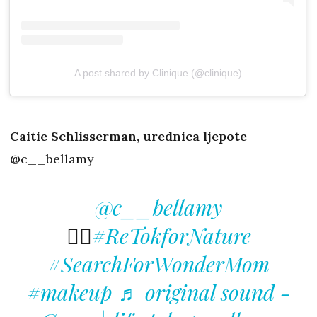
A post shared by Clinique (@clinique)
Caitie Schlisserman, urednica ljepote
@c__bellamy
@c__bellamy
🤷‍♀️
#ReTokforNature
#SearchForWonderMom
#makeup
♬ original sound -