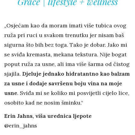
Grace | lifestyle + wellness
„Osjećam kao da moram imati više tubica ovog
ruža pri ruci u svakom trenutku jer nisam baš
sigurna što bih bez toga. Tako je dobar. Jako mi
se sviđa kremasta, mekana tekstura. Nije bogat
poput ruža za usne, ali ima više šarma od čistog
sjajila.
Djeluje jednako hidratantno kao balzam
za usne i dodaje savršenu boju vina na moje
usne
. Sviđa mi se koliko mi posvijetli cijelo lice,
osobito kad ne nosim šminku.“
Erin Jahns, viša urednica ljepote
@erin_jahns