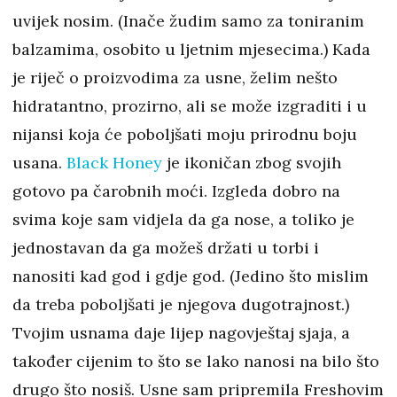
uvijek nosim. (Inače žudim samo za toniranim
balzamima, osobito u ljetnim mjesecima.) Kada
je riječ o proizvodima za usne, želim nešto
hidratantno, prozirno, ali se može izgraditi i u
nijansi koja će poboljšati moju prirodnu boju
usana.
Black Honey
je ikoničan zbog svojih
gotovo pa čarobnih moći. Izgleda dobro na
svima koje sam vidjela da ga nose, a toliko je
jednostavan da ga možeš držati u torbi i
nanositi kad god i gdje god. (Jedino što mislim
da treba poboljšati je njegova dugotrajnost.)
Tvojim usnama daje lijep nagovještaj sjaja, a
također cijenim to što se lako nanosi na bilo što
drugo što nosiš. Usne sam pripremila Freshovim