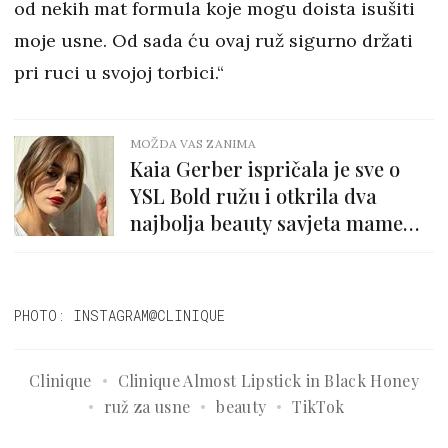
od nekih mat formula koje mogu doista isušiti
moje usne. Od sada ću ovaj ruž sigurno držati
pri ruci u svojoj torbici.“
MOŽDA VAS ZANIMA
Kaia Gerber ispričala je sve o
YSL Bold ružu i otkrila dva
najbolja beauty savjeta mame
Cindy Crawford
PHOTO: INSTAGRAM@CLINIQUE
Clinique
Clinique Almost Lipstick in Black Honey
ruž za usne
beauty
TikTok