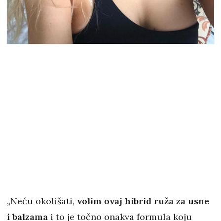
„Neću okolišati,
volim ovaj hibrid ruža za usne
i balzama
i to je točno onakva formula koju