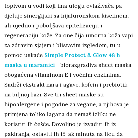
topivom u vodi koji ima ulogu ovlaživača pa
djeluje sinergijski sa hijaluronskom kiselinom,
ali ujedno i poboljšava epitelizaciju i
regeneraciju kože. Za one čija umorna koža vapi
za zdravim sjajem i blistavim izgledom, tu u
pomoć uskače
Simple Protect & Glow 48 h
maska u maramici
- biorazgradiva sheet maska
obogaćena vitaminom E i voćnim enzimima.
Sadrži ekstrakt nara i agave, kofein i prebiotik
na biljnoj bazi. Sve tri sheet maske su
hipoalergene i pogodne za vegane, a njihova je
primjena toliko lagana da nemaš izliku ne
koristiti ih češće. Dovoljno je izvaditi ih iz
pakiranja, ostaviti ih 15-ak minuta na licu da