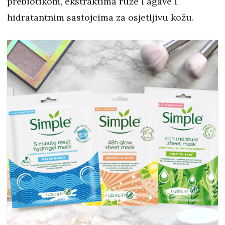
prebiotikom, ekstraktima ruže i agave i
hidratantnim sastojcima
za osjetljivu kožu.