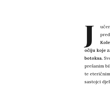
J
učer
pred
Kole
očiju koje 
botoksa.
Svo
prešanim bi
te eteričnim
sastojci dje