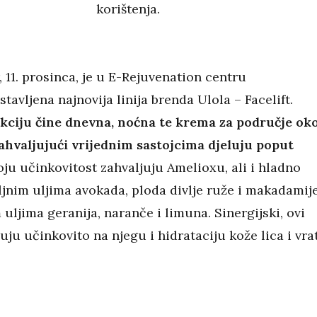
korištenja.
, 11. prosinca, je u E-Rejuvenation centru
stavljena najnovija linija brenda Ulola – Facelift.
kciju čine dnevna, noćna te krema za područje ok
zahvaljujući vrijednim sastojcima djeluju poput
ju učinkovitost zahvaljuju Amelioxu, ali i hladno
ljnim uljima avokada, ploda divlje ruže i makadamij
 uljima geranija, naranče i limuna. Sinergijski, ovi
luju učinkovito na njegu i hidrataciju kože lica i vra