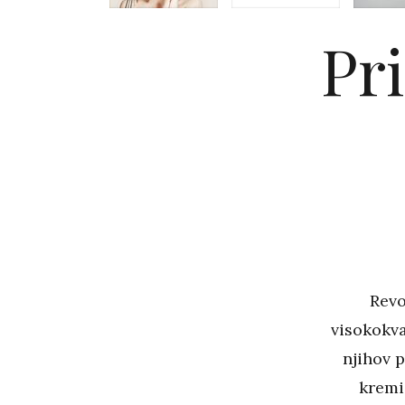
Pr
Revo
visokokva
njihov p
kremi